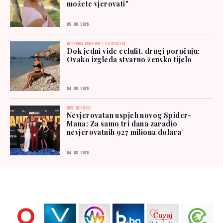
možete vjerovati"
05. 08. 2026.
GEORGINA RODRIGUEZ U KUPAĆEM
Dok jedni vide celulit, drugi poručuju:
Ovako izgleda stvarno žensko tijelo
04. 08. 2026.
RUŠI REKORDE
Nevjerovatan uspjeh novog Spider-
Mana: Za samo tri dana zaradio
nevjerovatnih 927 miliona dolara
04. 08. 2026.