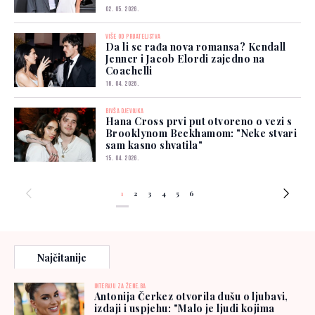
02. 05. 2026.
VIŠE OD PRIJATELJSTVA
Da li se rađa nova romansa? Kendall
Jenner i Jacob Elordi zajedno na
Coachelli
16. 04. 2026.
BIVŠA DJEVOJKA
Hana Cross prvi put otvoreno o vezi s
Brooklynom Beckhamom: "Neke stvari
sam kasno shvatila"
15. 04. 2026.
1
2
3
4
5
6
Najčitanije
INTERVJU ZA ŽENE.BA
Antonija Čerkez otvorila dušu o ljubavi,
izdaji i uspjehu: "Malo je ljudi kojima