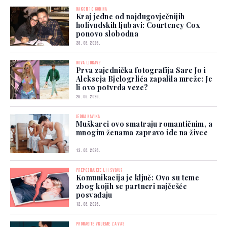
NAKON 10 GODINA
Kraj jedne od najdugovječnijih
holivudskih ljubavi: Courteney Cox
ponovo slobodna
28. 06. 2026.
NOVA LJUBAV?
Prva zajednička fotografija Sare Jo i
Alekseja Bjelogrlića zapalila mreže: Je
li ovo potvrda veze?
26. 06. 2026.
JEDNA NAVIKA
Muškarci ovo smatraju romantičnim, a
mnogim ženama zapravo ide na živce
13. 06. 2026.
PREPOZNAJETE LI I SVOJU?
Komunikacija je ključ: Ovo su teme
zbog kojih se partneri najčešće
posvađaju
12. 06. 2026.
PRONAĐITE VRIJEME ZA VAS