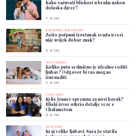
Kako sačuvati bliskost u braku nakon
dolaska djece?
11. 06. 2026.
NEMA RASPRAVA, NEMA PROBLEMA?
Zašto potpuni izostanak svađa u vezi
nije uvijek dobar znak?
03. 06. 2026.
SAVJET STRUČNJAKA
Koliko puta sedmično je idealno voditi
ljubav? Odgovor bi vas mogao
iznenaditi
31. 05. 2026.
SLIJEDE ZARUKE?
Kylie Jenner spremna za novi korak?
Bliski izvor otkrio detalje veze s
Chalametom
28. 05. 2026.
ŠOK NA ESTRADI
Kraj velike ljubavi: Sara Jo stavila