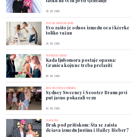
tačku na vezu pred vjenčanje
26. 05. 2026.
UTIČE NA SAMOPOUZDANJE
Evo zašto je odnos između oca i kćerke
toliko važan
20. 05. 2026.
PARTNERSKI ODNOSI
Kada ljubomora postaje opasna:
Granica koju ne treba prelaziti
05. 05. 2026.
NOVA HOLIVUDSKA ROMANSA
Sydney Sweeney i Scooter Braun prvi
put javno pokazali vezu
03. 05. 2026.
SLAVNI PAR
Brak pod pritiskom: Šta se zaista
dešava između Justina i Hailey Bieber?