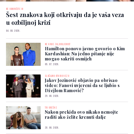
NE IGNORIŠITE IH
Šest znakova koji otkrivaju da je vaša veza
u ozbiljnoj krizi
04. 08. 2026.
NE KRIJE ZALJUBLJENOST
Hamilton ponovo javno govorio o Kim
Kardashian: Na jedno pitanje nije
mogao sakriti osmijeh
05. 07. 2026.
SLUČAJNO OTKRIO VEZU
Jakov Jozinović objavio pa obrisao
video: Fanovi uvjereni da se ljubio s
Džejlom Ramović?
29. 06. 2026.
TRI GREŠKE
Nakon prekida ovo nikako nemojte
raditi ako želite krenuti dalje
28. 06. 2026.