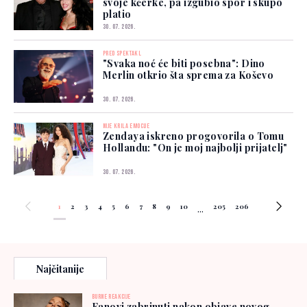
svoje kćerke, pa izgubio spor i skupo
platio
30. 07. 2026.
PRED SPEKTAKL
"Svaka noć će biti posebna": Dino
Merlin otkrio šta sprema za Koševo
30. 07. 2026.
NIJE KRILA EMOCIJE
Zendaya iskreno progovorila o Tomu
Hollandu: "On je moj najbolji prijatelj"
30. 07. 2026.
1
2
3
4
5
6
7
8
9
10
205
206
...
Najčitanije
BURNE REAKCIJE
Fanovi zabrinuti nakon objave novog