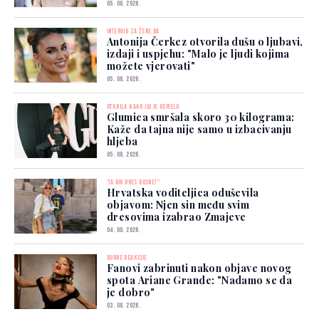
05. 08. 2026.
INTERVJU ZA ŽENE.BA
Antonija Čerkez otvorila dušu o ljubavi,
izdaji i uspjehu: "Malo je ljudi kojima
možete vjerovati"
05. 08. 2026.
OTKRILA KAKO JOJ JE USPJELO
Glumica smršala skoro 30 kilograma:
Kaže da tajna nije samo u izbacivanju
hljeba
05. 08. 2026.
"JA BIH DRES BOSNE!"
Hrvatska voditeljica oduševila
objavom: Njen sin među svim
dresovima izabrao Zmajeve
04. 08. 2026.
BURNE REAKCIJE
Fanovi zabrinuti nakon objave novog
spota Ariane Grande: "Nadamo se da
je dobro"
03. 08. 2026.