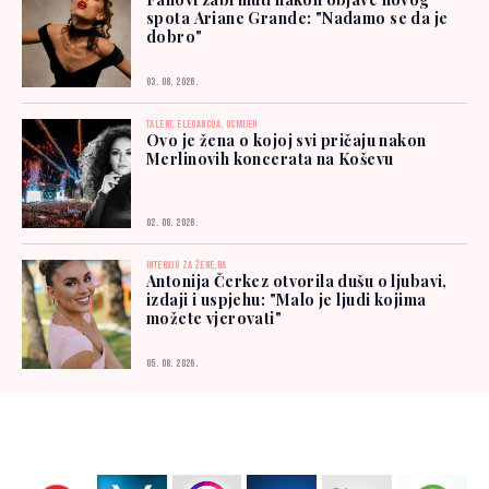
spota Ariane Grande: "Nadamo se da je
dobro"
03. 08. 2026.
TALENT, ELEGANCIJA, OSMIJEH
Ovo je žena o kojoj svi pričaju nakon
Merlinovih koncerata na Koševu
02. 08. 2026.
INTERVJU ZA ŽENE.BA
Antonija Čerkez otvorila dušu o ljubavi,
izdaji i uspjehu: "Malo je ljudi kojima
možete vjerovati"
05. 08. 2026.