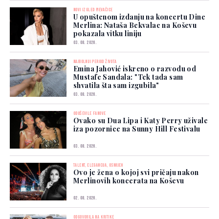
NOVI IZGLED PJEVAČICE
U opuštenom izdanju na koncertu Dine
Merlina: Nataša Bekvalac na Koševu
pokazala vitku liniju
03. 08. 2026.
NAJBOLNIJI PERIOD ŽIVOTA
Emina Jahović iskreno o razvodu od
Mustafe Sandala: "Tek tada sam
shvatila šta sam izgubila"
03. 08. 2026.
ODUŠEVILE FANOVE
Ovako su Dua Lipa i Katy Perry uživale
iza pozornice na Sunny Hill Festivalu
03. 08. 2026.
TALENT, ELEGANCIJA, OSMIJEH
Ovo je žena o kojoj svi pričaju nakon
Merlinovih koncerata na Koševu
02. 08. 2026.
ODGOVORILA NA KRITIKE