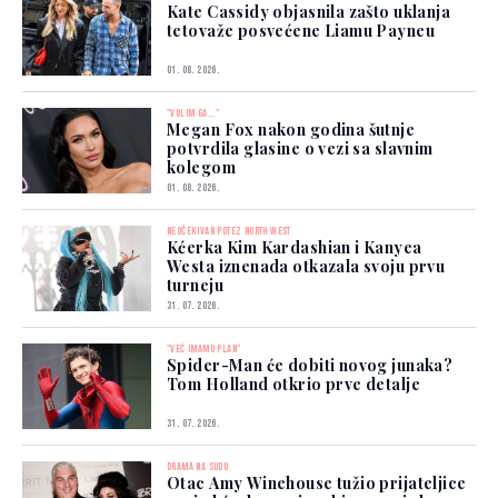
Kate Cassidy objasnila zašto uklanja
tetovaže posvećene Liamu Payneu
01. 08. 2026.
"VOLIM GA..."
Megan Fox nakon godina šutnje
potvrdila glasine o vezi sa slavnim
kolegom
01. 08. 2026.
NEOČEKIVAN POTEZ NORTH WEST
Kćerka Kim Kardashian i Kanyea
Westa iznenada otkazala svoju prvu
turneju
31. 07. 2026.
"VEĆ IMAMO PLAN"
Spider-Man će dobiti novog junaka?
Tom Holland otkrio prve detalje
31. 07. 2026.
DRAMA NA SUDU
Otac Amy Winehouse tužio prijateljice