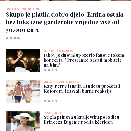
"VJEROVALA JE POGREŠNOJ OSOBI"
Skupo je platila dobro djelo: Emina ostala
bez luksuzne garderobe vrijedne više od
50.000 eura
06. 08. 2026.
ČESTA NAVIKA NA NASTUPIMA
Jakov Jozinović upozorio fanove tokom
koncerta: "Prestanite bacati mobitele
na binu"
06. 08. 2026.
SMIJEŠNI KOMENTARI CRNOGORACA
Katy Perry i Justin Trudeau prošetali
Kotorom: Izazvali burne reakcije
06. 08. 2026.
RADOSNE VIJESTI
Stigla prinova u kraljevsku porodicu:
Princeza Eugenie rodila kćerkicu