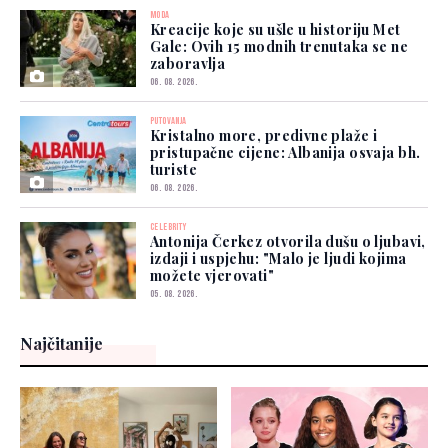
MODA
Kreacije koje su ušle u historiju Met
Gale: Ovih 15 modnih trenutaka se ne
zaboravlja
06. 08. 2026.
PUTOVANJA
Kristalno more, predivne plaže i
pristupačne cijene: Albanija osvaja bh.
turiste
06. 08. 2026.
CELEBRITY
Antonija Čerkez otvorila dušu o ljubavi,
izdaji i uspjehu: "Malo je ljudi kojima
možete vjerovati"
05. 08. 2026.
Najčitanije