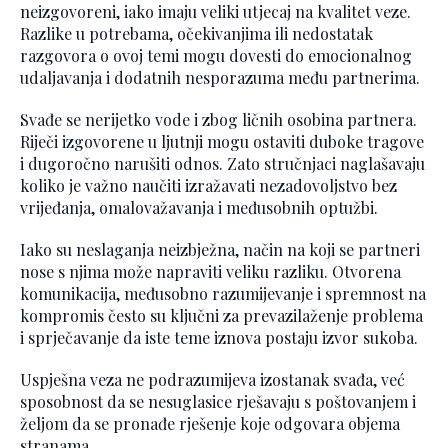
neizgovoreni, iako imaju veliki utjecaj na kvalitet veze.
Razlike u potrebama, očekivanjima ili nedostatak
razgovora o ovoj temi mogu dovesti do emocionalnog
udaljavanja i dodatnih nesporazuma među partnerima.
Svađe se nerijetko vode i zbog ličnih osobina partnera.
Riječi izgovorene u ljutnji mogu ostaviti duboke tragove
i dugoročno narušiti odnos. Zato stručnjaci naglašavaju
koliko je važno naučiti izražavati nezadovoljstvo bez
vrijeđanja, omalovažavanja i međusobnih optužbi.
Iako su neslaganja neizbježna, način na koji se partneri
nose s njima može napraviti veliku razliku. Otvorena
komunikacija, međusobno razumijevanje i spremnost na
kompromis često su ključni za prevazilaženje problema
i sprječavanje da iste teme iznova postaju izvor sukoba.
Uspješna veza ne podrazumijeva izostanak svađa, već
sposobnost da se nesuglasice rješavaju s poštovanjem i
željom da se pronađe rješenje koje odgovara objema
stranama.