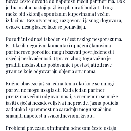
novca često dovode do napetosti među partnerima. Dok
jedna osoba nastoji pažljivo planirati budžet, druga
može biti sklonija spontanim kupovinama i većim
izdacima. Bez otvorenog razgovora i jasnog dogovora,
ovakve nesuglasice lako se ponavljaju.
Porodični odnosi također su čest razlog nesporazuma.
Kritike ili negativni komentari upućeni članovima
partnerove porodice mogu izazvati povrijeđenost i
osjećaj neshvaćenosti. Upravo zbog toga važno je
graditi međusobno poštovanje i postavljati zdrave
granice koje odgovaraju objema stranama.
Kućne obaveze još su jedna tema oko koje se mnogi
parovi ne mogu usaglasiti. Kada jedan partner
preuzima većinu odgovornosti, s vremenom se može
javiti osjećaj nezadovoljstva i nepravde. Jasna podjela
zadataka i spremnost na saradnju mogu značajno
smanjiti napetost u svakodnevnom životu.
Problemi povezani s intimnim odnosom često ostaju