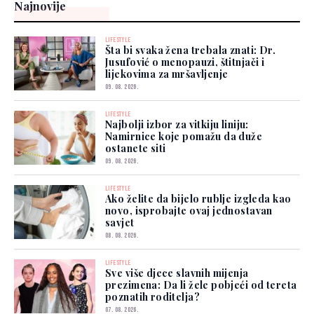
Najnovije
LIFESTYLE
Šta bi svaka žena trebala znati: Dr.
Jusufović o menopauzi, štitnjači i
lijekovima za mršavljenje
09. 08. 2026.
LIFESTYLE
Najbolji izbor za vitkiju liniju:
Namirnice koje pomažu da duže
ostanete siti
09. 08. 2026.
LIFESTYLE
Ako želite da bijelo rublje izgleda kao
novo, isprobajte ovaj jednostavan
savjet
08. 08. 2026.
LIFESTYLE
Sve više djece slavnih mijenja
prezimena: Da li žele pobjeći od tereta
poznatih roditelja?
07. 08. 2026.