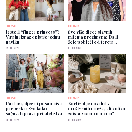
LIFESTYLE
LIFESTYLE
Jeste li “finger princess”?
Sve više djece slavnih
Viralni izraz opisuje jednu
mijenja prezimena: Da li
naviku
žele pobjeći od tereta
poznatih roditelja?
05. 08. 2026.
07. 08. 2026.
LIFESTYLE
LIFESTYLE
Partner, djeca i posao nisu
Kortizol je novi hit s
prepreka: Evo kako
društvenih mreža, ali koliko
sačuvati prava prijateljstva
zaista znamo o njemu?
06. 08. 2026.
05. 08. 2026.