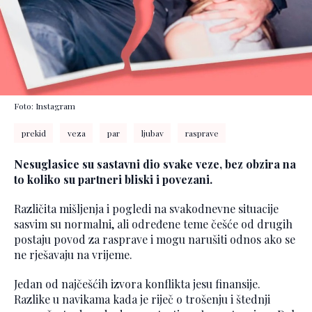
Foto: Instagram
prekid
veza
par
ljubav
rasprave
Nesuglasice su sastavni dio svake veze, bez obzira na
to koliko su partneri bliski i povezani.
Različita mišljenja i pogledi na svakodnevne situacije
sasvim su normalni, ali određene teme češće od drugih
postaju povod za rasprave i mogu narušiti odnos ako se
ne rješavaju na vrijeme.
Jedan od najčešćih izvora konflikta jesu finansije.
Razlike u navikama kada je riječ o trošenju i štednji