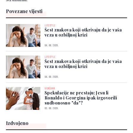
Povezane vijesti
LIFESTYLE
Šest znakova koji otkrivaju da je vaša
veza u ozbiljnoj krizi
04. 08. 2026.
LIFESTYLE
Šest znakova koji otkrivaju da je vaša
veza u ozbiljnoj krizi
04. 08. 2026.
VJENČANJA
Spekulacije ne prestaju: Jesu li
Ronaldo i Georgina ipak izgovorili
sudbonosno "da"?
03. 08. 2026.
Izdvojeno