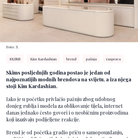
Foto: X
SKIMS
Kim Kardashian
brend
pažnja
rasprava
Skims posljednjih godina postao je jedan od
najpoznatijih modnih brendova na svijetu, a iza njega
stoji Kim Kardashian.
Iako je u početku privlačio pažnju zbog udobnog
donjeg rublja i modela za oblikovanje tijela, internet
danas jednako često govori i o neobičnim proizvodima
koji izazivaju podijeljene reakcije.
Brend je od početka gradio priču o samopouzdanju,