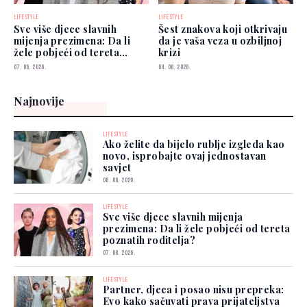
LIFESTYLE
LIFESTYLE
Sve više djece slavnih
Šest znakova koji otkrivaju
mijenja prezimena: Da li
da je vaša veza u ozbiljnoj
žele pobjeći od tereta
krizi
poznatih roditelja?
07. 08. 2026.
04. 08. 2026.
Najnovije
LIFESTYLE
Ako želite da bijelo rublje izgleda kao
novo, isprobajte ovaj jednostavan
savjet
08. 08. 2026.
LIFESTYLE
Sve više djece slavnih mijenja
prezimena: Da li žele pobjeći od tereta
poznatih roditelja?
07. 08. 2026.
LIFESTYLE
Partner, djeca i posao nisu prepreka:
Evo kako sačuvati prava prijateljstva