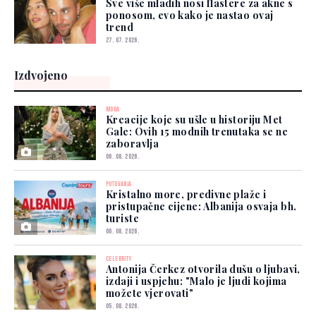
Sve više mladih nosi flastere za akne s
ponosom, evo kako je nastao ovaj
trend
27. 07. 2026.
Izdvojeno
MODA
Kreacije koje su ušle u historiju Met
Gale: Ovih 15 modnih trenutaka se ne
zaboravlja
06. 08. 2026.
PUTOVANJA
Kristalno more, predivne plaže i
pristupačne cijene: Albanija osvaja bh.
turiste
06. 08. 2026.
CELEBRITY
Antonija Čerkez otvorila dušu o ljubavi,
izdaji i uspjehu: "Malo je ljudi kojima
možete vjerovati"
05. 08. 2026.