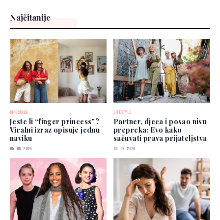
Najčitanije
LIFESTYLE
LIFESTYLE
Jeste li “finger princess”?
Partner, djeca i posao nisu
Viralni izraz opisuje jednu
prepreka: Evo kako
naviku
sačuvati prava prijateljstva
05. 08. 2026.
06. 08. 2026.