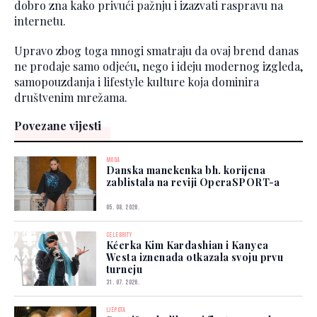
dobro zna kako privući pažnju i izazvati raspravu na
internetu.
Upravo zbog toga mnogi smatraju da ovaj brend danas
ne prodaje samo odjeću, nego i ideju modernog izgleda,
samopouzdanja i lifestyle kulture koja dominira
društvenim mrežama.
Povezane vijesti
MODA
Danska manekenka bh. korijena
zablistala na reviji OperaSPORT-a
05. 08. 2026.
CELEBRITY
Kćerka Kim Kardashian i Kanyea
Westa iznenada otkazala svoju prvu
turneju
31. 07. 2026.
LJEPOTA