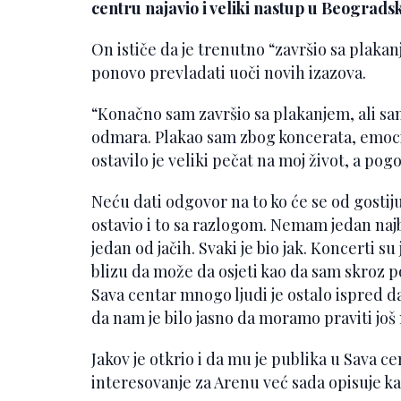
centru najavio i veliki nastup u Beogradsk
On ističe da je trenutno “završio sa plakan
ponovo prevladati uoči novih izazova.
“Konačno sam završio sa plakanjem, ali samo
odmara. Plakao sam zbog koncerata, emocij
ostavilo je veliki pečat na moj život, a pogo
Neću dati odgovor na to ko će se od gostiju
ostavio i to sa razlogom. Nemam jedan najbo
jedan od jačih. Svaki je bio jak. Koncerti su
blizu da može da osjeti kao da sam skroz p
Sava centar mnogo ljudi je ostalo ispred d
da nam je bilo jasno da moramo praviti još 
Jakov je otkrio i da mu je publika u Sava ce
interesovanje za Arenu već sada opisuje ka