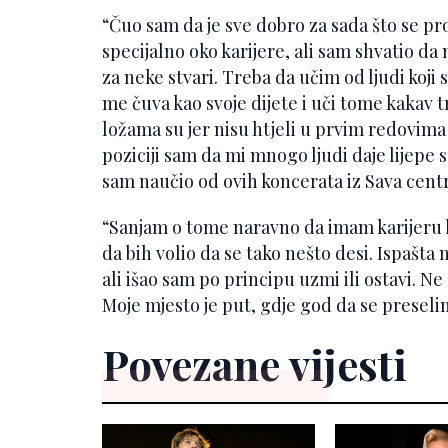
“Čuo sam da je sve dobro za sada što se pro
specijalno oko karijere, ali sam shvatio
za neke stvari. Treba da učim od ljudi koj
me čuva kao svoje dijete i uči tome kakav t
ložama su jer nisu htjeli u prvim redovima 
poziciji sam da mi mnogo ljudi daje lijepe
sam naučio od ovih koncerata iz Sava centr
“Sanjam o tome naravno da imam karijeru 
da bih volio da se tako nešto desi. Ispašta
ali išao sam po principu uzmi ili ostavi. Ne 
Moje mjesto je put, gdje god da se preseli
Povezane vijesti