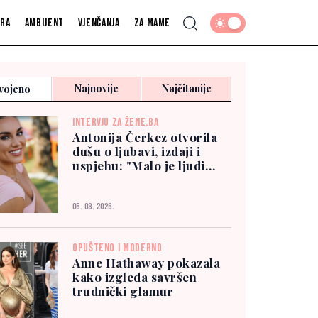
fra
Ambijent
Vjenčanja
Za mame
Najnovije
Najčitanije
vojeno
INTERVJU ZA ŽENE.BA
Antonija Čerkez otvorila
dušu o ljubavi, izdaji i
uspjehu: "Malo je ljudi
kojima možete vjerovati"
05. 08. 2026.
OPUŠTENO I MODERNO
Anne Hathaway pokazala
kako izgleda savršen
trudnički glamur