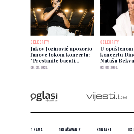
CELEBRITY
CELEBRITY
Jakov Jozinović upozorio
U opuštenom 
fanove tokom koncerta:
koncertu Din
"Prestanite bacati
Nataša Bekva
mobitele na binu"
Koševu pokaz
06. 08. 2026.
03. 08. 2026.
liniju
O nama
Oglašavanje
Kontakt
Usl