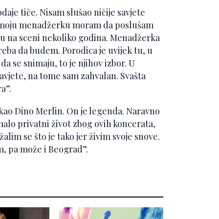
daje tiče. Nisam slušao ničije savjete
 da moju menadžerku moram da poslušam
i su na sceni nekoliko godina. Menadžerka
reba da budem. Porodica je uvijek tu, u
da se snimaju, to je njihov izbor. U
 savjete, na tome sam zahvalan. Svašta
a”.
kao Dino Merlin. On je legenda. Naravno
 malo privatni život zbog ovih koncerata,
žalim se što je tako jer živim svoje snove.
m, pa može i Beograd”.