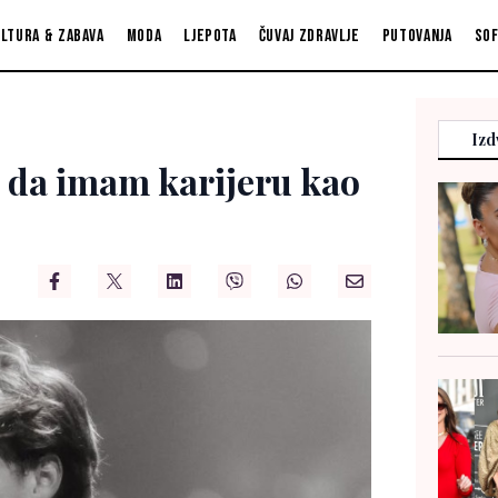
ltura & zabava
Moda
Ljepota
Čuvaj zdravlje
Putovanja
So
Izd
m da imam karijeru kao