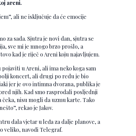
oj areni.
jem”, ali ne isključuje da će emocije
 za sada. Sjutra je novi dan, sjutra se
a, sve mi je mnogo brzo prošlo, a
tovo kad je riječ o Areni koju najavljujem.
 pojaviti u Areni, ali ima neko koga sam
lji koncert, ali drugi po redu je bio
 jaki jer je ovo intimna dvorana, publika je
ored njih. Kad smo rasprodali posljednji
a čeka, nisu mogli da uzmu karte. Tako
nešto”, rekao je Jakov.
ntru dala vjetar u leđa za dalje planove, a
o veliko, navodi Telegraf.